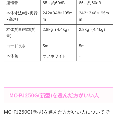
運転音
65～約60dB
65～約60dB
本体寸法(幅×奥行
242×348×195m
242×348×195m
×高さ)
m
m
本体質量(標準質
2.8kg（4.4kg）
2.8kg（4.4kg）
量)
コード長さ
5m
5m
本体色
オフホワイト
-
MC-PJ250G(新型)を選んだ方がいい人
MC-PJ250G(新型)を選んだ方がいい人についてで