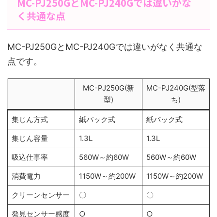
MC-PJ250GとMC-PJ240Gでは違いがな
く共通な点
MC-PJ250GとMC-PJ240Gでは違いがなく共通な
点です。
MC-PJ250G(新
MC-PJ240G(型落
型)
ち)
集じん方式
紙パック式
紙パック式
集じん容量
1.3L
1.3L
吸込仕事率
560W～約60W
560W～約60W
消費電力
1150W～約200W
1150W～約200W
クリーンセンサー
〇
〇
発見センサー感度
○
○