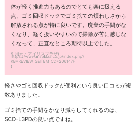
体が軽く推進力もあるのでとても楽に扱える
点、ゴミ回収ドックでゴミ捨ての煩わしさから
解放される点が特に良いです。廃棄の手間がな
くなり、軽く扱いやすいので掃除が苦に感じな
くなって、正直なところ期待以上でした。
引用元：アイリスプラザ(
https://www.irisplaza.co.jp/index.php?
KB=REVIEW_S&ITEM_CD=206147F
)
軽さやゴミ回収ドックが便利という良い口コミが複
数ありました。
ゴミ捨ての手間をかなり減らしてくれるのは、
SCD-L3PDの良い点ですね。