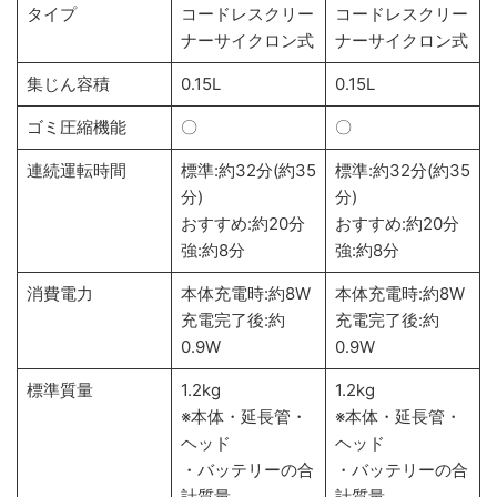
タイプ
コードレスクリー
コードレスクリー
ナーサイクロン式
ナーサイクロン式
集じん容積
0.15L
0.15L
ゴミ圧縮機能
〇
〇
連続運転時間
標準:約32分(約35
標準:約32分(約35
分)
分)
おすすめ:約20分
おすすめ:約20分
強:約8分
強:約8分
消費電力
本体充電時:約8W
本体充電時:約8W
充電完了後:約
充電完了後:約
0.9W
0.9W
標準質量
1.2kg
1.2kg
※本体・延長管・
※本体・延長管・
ヘッド
ヘッド
・バッテリーの合
・バッテリーの合
計質量
計質量