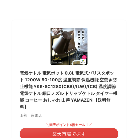
電気ケトル 電気ポット 0.8L 電気式バリスタポッ
ト 1200W 50-100度 温度調節 保温機能 空焚き防
止機能 YKR-SC1280(CBB)/(LW)/(CB) 温度調節
電気ケトル 細口ノズル ドリップケトル タイマー機
能 コーヒー おしゃれ 山善 YAMAZEN 【送料無
料】
山善 家電店
＼楽天ポイント4倍セール！／
楽天市場で探す