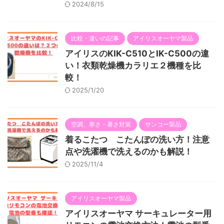
2024/8/15
比較・違いの記事
アイリスオーヤマ製品
アイリスのKIK-C510とIK-C500の違
い！衣類乾燥機カラリエ２機種を比
較！
2025/1/20
空調、寒さ・暑さ対策
サンコー製品
着るこたつ こたんぽの洗い方！注意
点や洗濯機で洗えるのかも解説！
2025/11/4
アイリスオーヤマ製品
アイリスオーヤマ サーキュレーター用