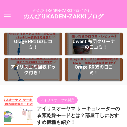
のんびりKADEN-ZAKKIブログです。
のんびりKADEN-ZAKKIブログ
Orage RR11の口コ
Uwant 布団クリーナ
ミ！
ーの口コミ！
アイリスゴミ回収ドッ
Orage RR35の口コ
ク付き！
ミ！
アイリスオーヤマ製品
アイリスオーヤマ サーキュレーターの
衣類乾燥モードとは？部屋干しにおす
すめ機種も紹介！