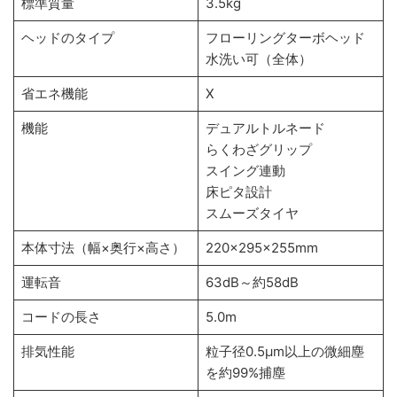
標準質量
3.5kg
ヘッドのタイプ
フローリングターボヘッド
水洗い可（全体）
省エネ機能
X
機能
デュアルトルネード
らくわざグリップ
スイング連動
床ピタ設計
スムーズタイヤ
本体寸法（幅×奥行×高さ）
220×295×255mm
運転音
63dB～約58dB
コードの長さ
5.0m
排気性能
粒子径0.5μm以上の微細塵
を約99%捕塵